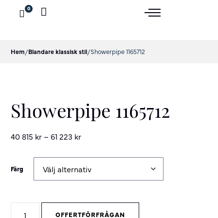
0
Hem
/
Blandare klassisk stil
/
Showerpipe 1165712
Showerpipe 1165712
40 815
kr
–
61 223
kr
Färg
Showerpipe
OFFERTFÖRFRÅGAN