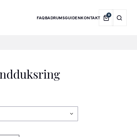
0
FAQ
BADRUMSGUIDEN
KONTAKT
andduksring