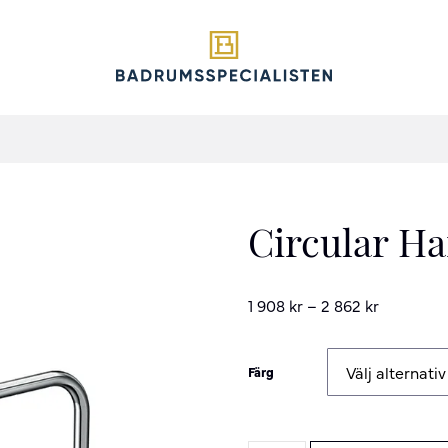
Circular H
1 908
kr
–
2 862
kr
Färg