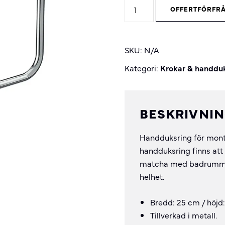
Circular
OFFERTFÖRFR
Handduksring
quantity
SKU:
N/A
Kategori:
Krokar & handdu
BESKRIVNI
Handduksring för monta
handduksring finns att 
matcha med badrummets 
helhet.
Bredd: 25 cm / höjd:
Tillverkad i metall.