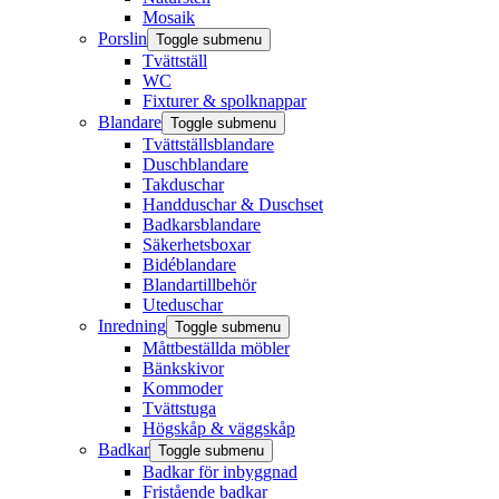
Mosaik
Porslin
Toggle submenu
Tvättställ
WC
Fixturer & spolknappar
Blandare
Toggle submenu
Tvättställsblandare
Duschblandare
Takduschar
Handduschar & Duschset
Badkarsblandare
Säkerhetsboxar
Bidéblandare
Blandartillbehör
Uteduschar
Inredning
Toggle submenu
Måttbeställda möbler
Bänkskivor
Kommoder
Tvättstuga
Högskåp & väggskåp
Badkar
Toggle submenu
Badkar för inbyggnad
Fristående badkar