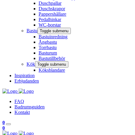
Duschpallar
Duschskrapor
Pappershållare
Pedalhinkar
WC-borstar
Bastu
Toggle submenu
Bastuinredning
Ångbastu
Torrbastu
Basturum
Bastutillbehör
Kök
Toggle submenu
Köksblandare
Inspiration
Erbjudanden
FAQ
Badrumsguiden
Kontakt
0
0