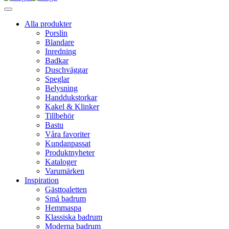
Alla produkter
Porslin
Blandare
Inredning
Badkar
Duschväggar
Speglar
Belysning
Handdukstorkar
Kakel & Klinker
Tillbehör
Bastu
Våra favoriter
Kundanpassat
Produktnyheter
Kataloger
Varumärken
Inspiration
Gästtoaletten
Små badrum
Hemmaspa
Klassiska badrum
Moderna badrum