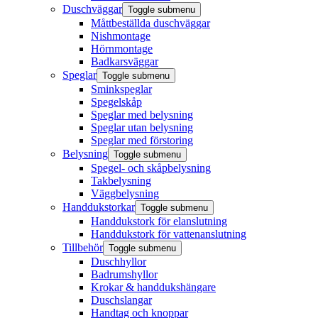
Duschväggar
Toggle submenu
Måttbeställda duschväggar
Nishmontage
Hörnmontage
Badkarsväggar
Speglar
Toggle submenu
Sminkspeglar
Spegelskåp
Speglar med belysning
Speglar utan belysning
Speglar med förstoring
Belysning
Toggle submenu
Spegel- och skåpbelysning
Takbelysning
Väggbelysning
Handdukstorkar
Toggle submenu
Handdukstork för elanslutning
Handdukstork för vattenanslutning
Tillbehör
Toggle submenu
Duschhyllor
Badrumshyllor
Krokar & handdukshängare
Duschslangar
Handtag och knoppar