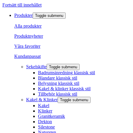
Fortsätt till innehållet
Produkter
Toggle submenu
Alla produkter
Produktnyheter
Våra favoriter
Kundanpassat
Sekelskifte
Toggle submenu
Badrumsinredning klassisk stil
Blandare klassisk stil
Belysning klassisk stil
Kakel & klinker klassisk stil
Tillbehör klassisk stil
Kakel & Klinker
Toggle submenu
Kakel
Klinker
Granitkeramik
Dekton
Silestone
Natursten