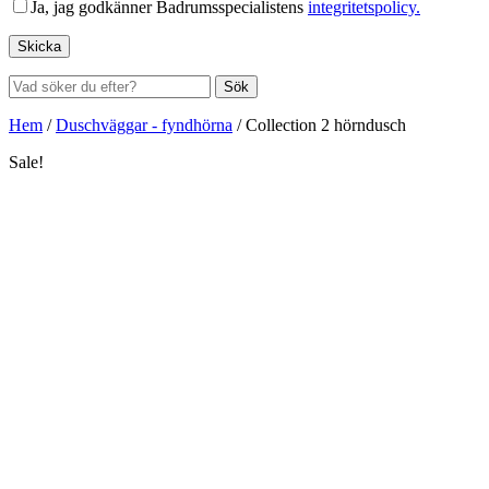
Ja, jag godkänner Badrumsspecialistens
integritetspolicy.
Sök
Hem
/
Duschväggar - fyndhörna
/
Collection 2 hörndusch
Sale!