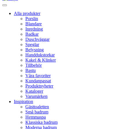
Alla produkter
Porslin
Blandare
Inredning
Badkar
Duschväggar
Speglar
Belysning
Handdukstorkar
Kakel & Klinker
Tillbehör
Bastu
Våra favoriter
Kundanpassat
Produktnyheter
Kataloger
Varumärken
Inspiration
Gästtoaletten
Små badrum
Hemmaspa
Klassiska badrum
Moderna badrum