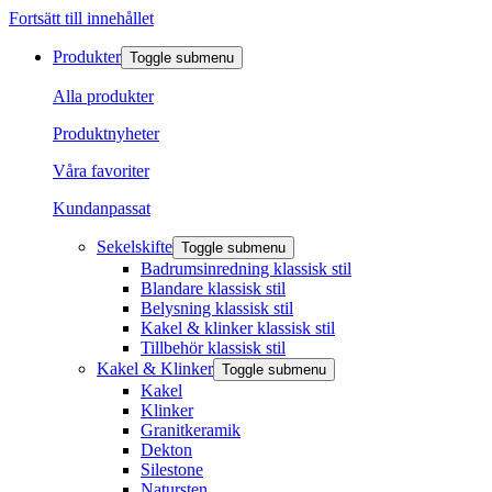
Fortsätt till innehållet
Produkter
Toggle submenu
Alla produkter
Produktnyheter
Våra favoriter
Kundanpassat
Sekelskifte
Toggle submenu
Badrumsinredning klassisk stil
Blandare klassisk stil
Belysning klassisk stil
Kakel & klinker klassisk stil
Tillbehör klassisk stil
Kakel & Klinker
Toggle submenu
Kakel
Klinker
Granitkeramik
Dekton
Silestone
Natursten