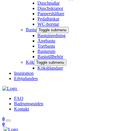
Duschpallar
Duschskrapor
Pappershållare
Pedalhinkar
WC-borstar
Bastu
Toggle submenu
Bastuinredning
Ångbastu
Torrbastu
Basturum
Bastutillbehör
Kök
Toggle submenu
Köksblandare
Inspiration
Erbjudanden
FAQ
Badrumsguiden
Kontakt
0
0