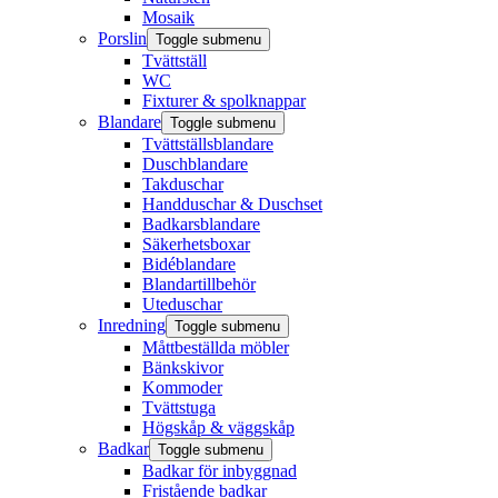
Mosaik
Porslin
Toggle submenu
Tvättställ
WC
Fixturer & spolknappar
Blandare
Toggle submenu
Tvättställsblandare
Duschblandare
Takduschar
Handduschar & Duschset
Badkarsblandare
Säkerhetsboxar
Bidéblandare
Blandartillbehör
Uteduschar
Inredning
Toggle submenu
Måttbeställda möbler
Bänkskivor
Kommoder
Tvättstuga
Högskåp & väggskåp
Badkar
Toggle submenu
Badkar för inbyggnad
Fristående badkar