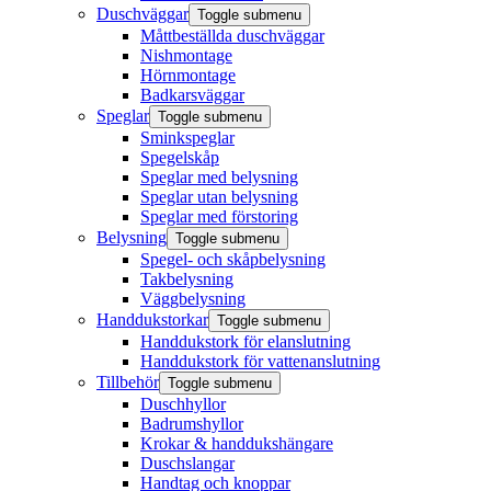
Duschväggar
Toggle submenu
Måttbeställda duschväggar
Nishmontage
Hörnmontage
Badkarsväggar
Speglar
Toggle submenu
Sminkspeglar
Spegelskåp
Speglar med belysning
Speglar utan belysning
Speglar med förstoring
Belysning
Toggle submenu
Spegel- och skåpbelysning
Takbelysning
Väggbelysning
Handdukstorkar
Toggle submenu
Handdukstork för elanslutning
Handdukstork för vattenanslutning
Tillbehör
Toggle submenu
Duschhyllor
Badrumshyllor
Krokar & handdukshängare
Duschslangar
Handtag och knoppar