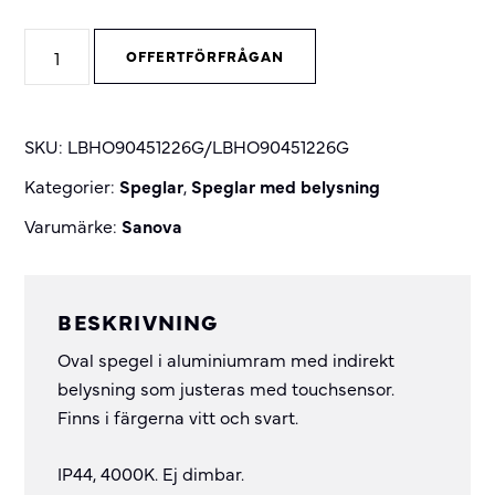
Frame
OFFERTFÖRFRÅGAN
oval
spegel
quantity
SKU:
LBHO90451226G/LBHO90451226G
Kategorier:
Speglar
,
Speglar med belysning
Varumärke:
Sanova
BESKRIVNING
Oval spegel i aluminiumram med indirekt
belysning som justeras med touchsensor.
Finns i färgerna vitt och svart.
IP44, 4000K. Ej dimbar.