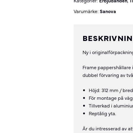
Kategorier:
Erbjudanden
,
T
Varumärke:
Sanova
BESKRIVNI
Ny i originalförpacknin
Frame pappershållare i 
dubbel förvaring av t
Höjd: 312 mm / bre
För montage på vä
Tillverkad i alumini
Reptålig yta.
Är du intresserad av at