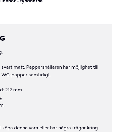
illbehör - fyndhörna
NG
g.
svart matt. Pappershållaren har möjlighet till
vå WC-papper samtidigt.
dd: 212 mm
gg
um.
t köpa denna vara eller har några frågor kring