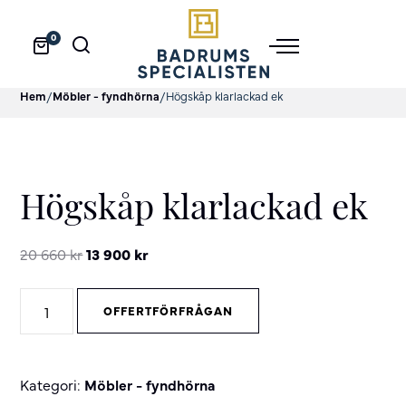
0
Hem
/
Möbler - fyndhörna
/
Högskåp klarlackad ek
Högskåp klarlackad ek
Original
Current
20 660
kr
13 900
kr
price
price
Högskåp
was:
is:
OFFERTFÖRFRÅGAN
klarlackad
20
13
ek
660 kr.
900 kr.
quantity
Kategori:
Möbler - fyndhörna