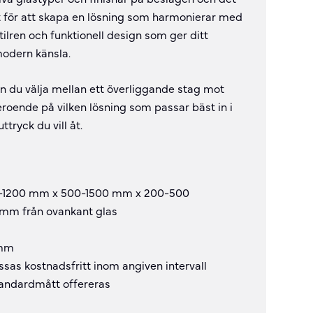
 för att skapa en lösning som harmonierar med
stilren och funktionell design som ger ditt
modern känsla.
an du välja mellan ett överliggande stag mot
eroende på vilken lösning som passar bäst in i
ttryck du vill åt.
-1200 mm x 500-1500 mm x 200-500
mm från ovankant glas
 mm
as kostnadsfritt inom angiven intervall
tandardmått offereras