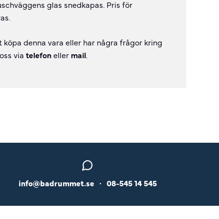
schväggens glas snedkapas. Pris för
as.
t köpa denna vara eller har några frågor kring
 oss via
telefon
eller
mail
.
info@badrummet.se
•
08-545 14 545