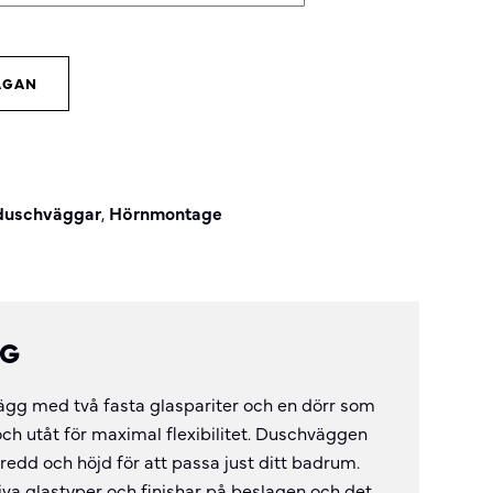
ÅGAN
 duschväggar
,
Hörnmontage
NG
g med två fasta glaspariter och en dörr som
ch utåt för maximal flexibilitet. Duschväggen
edd och höjd för att passa just ditt badrum.
siva glastyper och finishar på beslagen och det