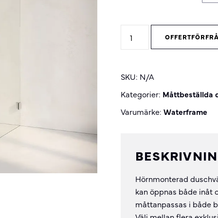
Modell
OFFERTFÖRFR
15
duschvägg
quantity
SKU:
N/A
Kategorier:
Måttbeställda
Varumärke:
Waterframe
BESKRIVNI
Hörnmonterad duschväg
kan öppnas både inåt o
måttanpassas i både br
Välj mellan flera exklu