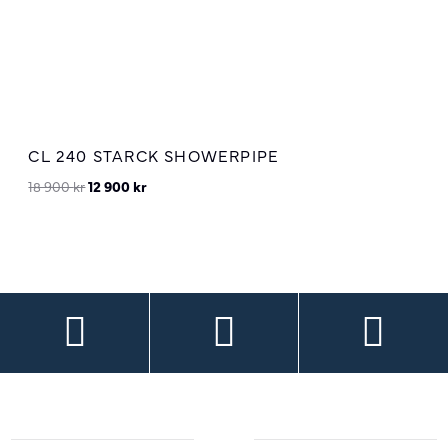
CL 240 STARCK SHOWERPIPE
Original
Current
18 900
kr
12 900
kr
price
price
was:
is:
18
12
900 kr.
900 kr.