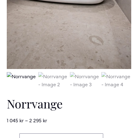
Norrvange
1 045
kr
–
2 295
kr