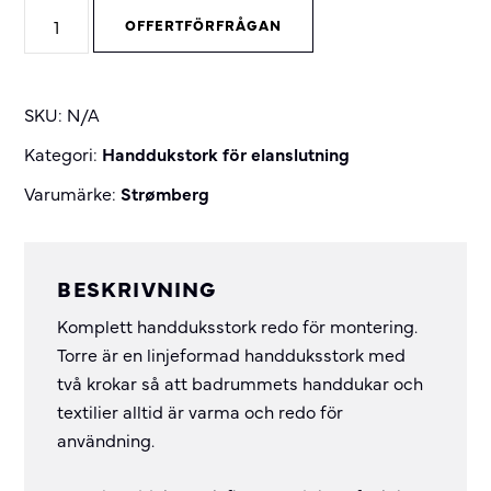
Torre
OFFERTFÖRFRÅGAN
handduksstork
quantity
SKU:
N/A
Kategori:
Handdukstork för elanslutning
Varumärke:
Strømberg
BESKRIVNING
Komplett handduksstork redo för montering.
Torre är en linjeformad handduksstork med
två krokar så att badrummets handdukar och
textilier alltid är varma och redo för
användning.