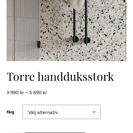
Torre handduksstork
3 990
kr
–
5 690
kr
Färg