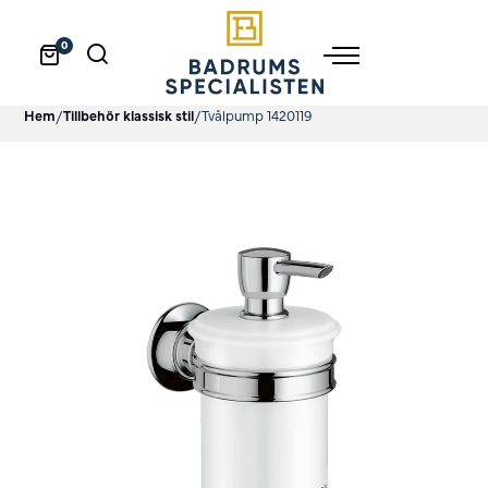
0
Hem
/
Tillbehör klassisk stil
/
Tvålpump 1420119