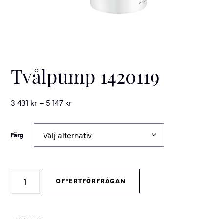
Tvålpump 1420119
3 431
kr
–
5 147
kr
Färg
Tvålpump
OFFERTFÖRFRÅGAN
1420119
quantity