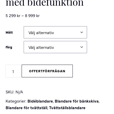
med bidéfunktion
5 299
kr
–
8 999
kr
Mått
Färg
Voyage
OFFERTFÖRFRÅGAN
Tvättställsblandare
med
bidéfunktion
SKU:
N/A
quantity
Kategorier:
Bidéblandare
,
Blandare för bänkskiva
,
Blandare för tvättställ
,
Tvättställsblandare