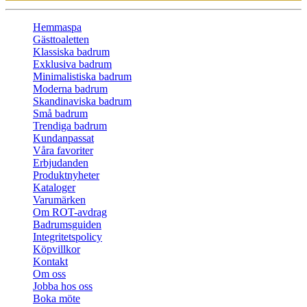
Hemmaspa
Gästtoaletten
Klassiska badrum
Exklusiva badrum
Minimalistiska badrum
Moderna badrum
Skandinaviska badrum
Små badrum
Trendiga badrum
Kundanpassat
Våra favoriter
Erbjudanden
Produktnyheter
Kataloger
Varumärken
Om ROT-avdrag
Badrumsguiden
Integritetspolicy
Köpvillkor
Kontakt
Om oss
Jobba hos oss
Boka möte