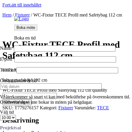
Fortsätt till innehållet
0
Hem
/
Fixturer
/
WC-Fixtur TECE Profil med Safetybag 112 cm
Boka möte
Boka en tid
WC-Fixtur TECE Profil med
Namn*
Safetybag 112 cm
E-post*
6 671
kr
Telefon*
Inbyggnadshöjd 112 cm
Önskat datum & tid*
WC-Fixtur TECE Profil med Safetybag 112 cm quantity
Vi återkommer så snart vi kan med bekräftelse på överenskommen tid.
Observera att vi inte bokar in möten på helgdagar.
Offertförfrågan
SKU:
T779276157
Kategori:
Fixturer
Varumärke:
TECE
Välj tid
Beskrivning
Projektval