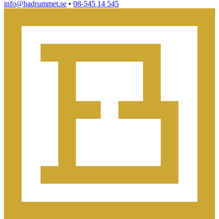
info@badrummet.se
•
08-545 14 545