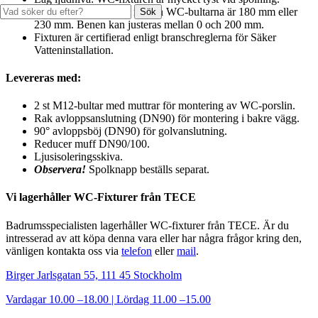
Montering: Avståndet mellan WC-bultarna är 180 mm eller
Sök
230 mm. Benen kan justeras mellan 0 och 200 mm.
Fixturen är certifierad enligt branschreglerna för Säker
Vatteninstallation.
Levereras med:
2 st M12-bultar med muttrar för montering av WC-porslin.
Rak avloppsanslutning (DN90) för montering i bakre vägg.
90° avloppsböj (DN90) för golvanslutning.
Reducer muff DN90/100.
Ljusisoleringsskiva.
Observera!
Spolknapp beställs separat.
Vi lagerhåller WC-Fixturer från TECE
Badrumsspecialisten lagerhåller WC-fixturer från TECE. Är du
intresserad av att köpa denna vara eller har några frågor kring den,
vänligen kontakta oss via
telefon
eller
mail
.
Birger Jarlsgatan 55, 111 45 Stockholm
Vardagar 10.00 –18.00 | Lördag 11.00 –15.00