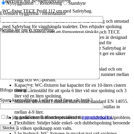
Lagervara hos Badrumsspecialisten
Nybyggnation
Renovering
Stambyte
WC-fixtur TECE Profil 112 cm med Safetybag.
Eventuell byggfirma / rörinstallatör
Den här WC-fixturen från TECE Profil är 112 cm hög och utrustad
med Safetybag för vägghängda toaletter. Den erbjuder spolning
Berätta lite om er renovering
framifrån och levereras med ett förmonterat tätskikt och TECE
Safetybag, vilken underlättar installationen. Produkten är designad
för att enkelt kunna monteras i väggen och är godkänd för
installation utan tätskikt bakom cisternern. Tack vare Safetybag är
både spolciternern och spolrör helt inkapslade, vilket ger en säker
och helt vattentät lösning.
Vattentät konstruktion: cisternen är helt inkapslad och om
olyckan skulle vara framme rinner vattnet ut i rummet mellan
vägg och WC-porslin.
Kapacitet: WC-fixturen har kapacitet för en 10-liters cistern
Bifoga ritning
som är förinställd för att spola 6 liter vid stor spolning och 3
liter vid en liten spolning.
Spam-kontrollfråga: I vilken stad finns vår butik?
Material: tillverkad i slagfast plast enligt standard EN 14055.
Justerbar spolvolym: Den stora spolningen kan ställas in
mellan 4-9 liter.
Ja, jag godkänner Badrumsspecialistens
integritetspolicy.
Isolerad cistern: Kondensisolerad för att undvika fuktproblem.
Flexibilitet: Stödjer både enkel- och dubbelspolning beroende
på vilken spolknapp som valts.
Låg ljudnivå: WC-fixturen är mycket tyst vid spolning.