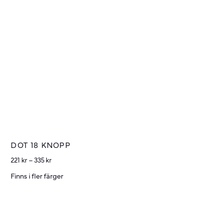
DOT 18 KNOPP
221
kr
–
335
kr
Finns i fler färger