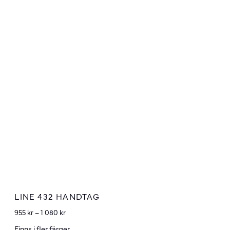
LINE 432 HANDTAG
955
kr
–
1 080
kr
Finns i fler färger