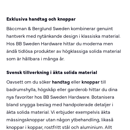
Exklusiva handtag och knoppar
Bäccman & Berglund Sweden kombinerar genuint
hantverk med nytänkande design i klassiska material.
Hos BB Sweden Hardware hittar du moderna men
ändå tidlösa produkter av högklassiga solida material
som är hållbara i många år.
Svensk tillverkning i äkta solida material
Oavsett om du söker
handtag
eller
knoppar
till
badrumshylla, högskåp eller garderob hittar du dina
nya favoriter hos BB Sweden Hardware. Botanisera
bland snygga beslag med handpolerade detaljer i
äkta solida material. Vi erbjuder exempelvis äkta
mässingsknoppar utan någon ytbehandling, likaså
knoppar i koppar, rostfritt stål och aluminium. Allt