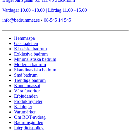
Birger Jarlsgatan 55, 111 45 Stockholm
Vardagar 10.00 –18.00 | Lördag 11.00 –15.00
info@badrummet.se
•
08-545 14 545
Hemmaspa
Gästtoaletten
Klassiska badrum
Exklusiva badrum
Minimalistiska badrum
Moderna badrum
Skandinaviska badrum
Små badrum
Trendiga badrum
Kundanpassat
Våra favoriter
Erbjudanden
Produktnyheter
Kataloger
Varumärken
Om ROT-avdrag
Badrumsguiden
Integritetspolicy