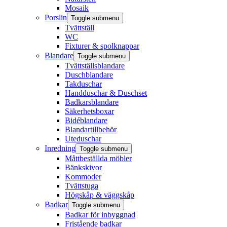
Mosaik
Porslin
Toggle submenu
Tvättställ
WC
Fixturer & spolknappar
Blandare
Toggle submenu
Tvättställsblandare
Duschblandare
Takduschar
Handduschar & Duschset
Badkarsblandare
Säkerhetsboxar
Bidéblandare
Blandartillbehör
Uteduschar
Inredning
Toggle submenu
Måttbeställda möbler
Bänkskivor
Kommoder
Tvättstuga
Högskåp & väggskåp
Badkar
Toggle submenu
Badkar för inbyggnad
Fristående badkar