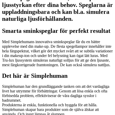
ljusstyrkan efter dina behov. Speglarna är
uppladdningsbara och kan bl.a. simulera
naturliga ljusförhållanden.
Smarta sminkspeglar för perfekt resultat
Med Simplehumans innovativa sminkspeglar får du en bättre
upplevelse med din make-up. De flesta spegellampor innehåller inte
hela färgspektrat, vilket gör det mycket svårt att se subtila variationer
i din makeup-ton och under fel belysning kan ögat lätt luras. Med
Tru-lux ljussystem simuleras naturligt solljus för att ge den ljusaste,
mest färgkorrigerade framtoningen. De kan också simulera nattljus.
Det här är Simplehuman
Simplehuman har den grundläggande tanken om att det vardagliga
livet har utrymme för förbättringar. Genom att lösa enkla och ofta
förbisedda problem, effektiviserar de våra dagliga sysslor i
badrummet.
Produkterna är enkla, funktionella och byggda för att hålla.
Simplehuman skapar bara produkter som de själva älskar att
använda. Och inget lämnas åt slumpen.