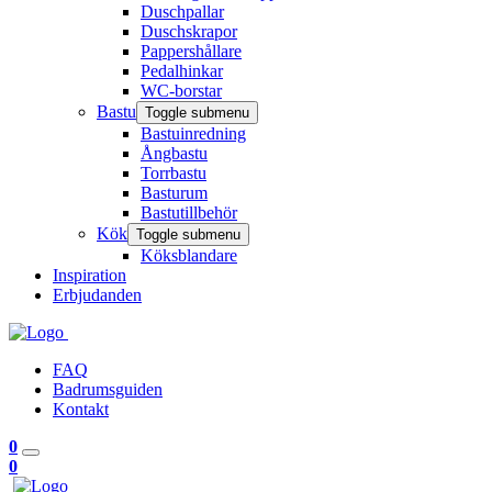
Duschpallar
Duschskrapor
Pappershållare
Pedalhinkar
WC-borstar
Bastu
Toggle submenu
Bastuinredning
Ångbastu
Torrbastu
Basturum
Bastutillbehör
Kök
Toggle submenu
Köksblandare
Inspiration
Erbjudanden
FAQ
Badrumsguiden
Kontakt
0
0