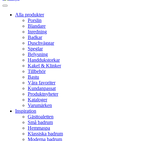
Alla produkter
Porslin
Blandare
Inredning
Badkar
Duschväggar
Speglar
Belysning
Handdukstorkar
Kakel & Klinker
Tillbehör
Bastu
Våra favoriter
Kundanpassat
Produktnyheter
Kataloger
Varumärken
Inspiration
Gästtoaletten
Små badrum
Hemmaspa
Klassiska badrum
Moderna badrum