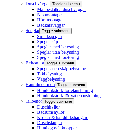
Duschväggar
Toggle submenu
Måttbeställda duschväggar
Nishmontage
Hörnmontage
Badkarsväggar
Speglar
Toggle submenu
Sminkspeglar
Spegelskåp
Speglar med belysning
Speglar utan belysning
Speglar med förstoring
Belysning
Toggle submenu
Spegel- och skåpbelysning
Takbelysning
Väggbelysning
Handdukstorkar
Toggle submenu
Handdukstork för elanslutning
Handdukstork för vattenanslutning
Tillbehör
Toggle submenu
Duschhyllor
Badrumshyllor
Krokar & handdukshängare
Duschslangar
Handtag och knoppar