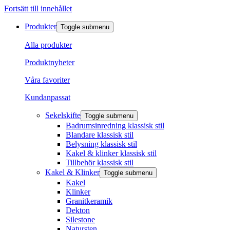
Fortsätt till innehållet
Produkter
Toggle submenu
Alla produkter
Produktnyheter
Våra favoriter
Kundanpassat
Sekelskifte
Toggle submenu
Badrumsinredning klassisk stil
Blandare klassisk stil
Belysning klassisk stil
Kakel & klinker klassisk stil
Tillbehör klassisk stil
Kakel & Klinker
Toggle submenu
Kakel
Klinker
Granitkeramik
Dekton
Silestone
Natursten