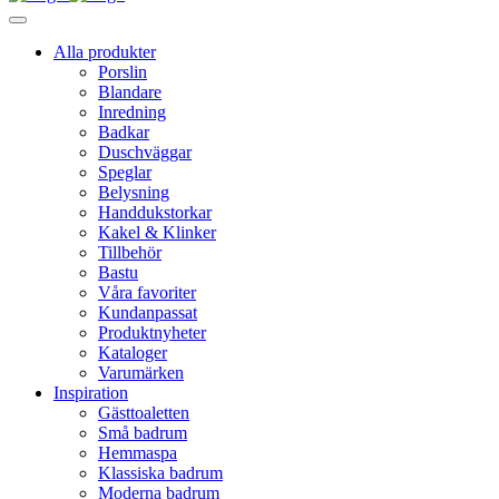
Alla produkter
Porslin
Blandare
Inredning
Badkar
Duschväggar
Speglar
Belysning
Handdukstorkar
Kakel & Klinker
Tillbehör
Bastu
Våra favoriter
Kundanpassat
Produktnyheter
Kataloger
Varumärken
Inspiration
Gästtoaletten
Små badrum
Hemmaspa
Klassiska badrum
Moderna badrum