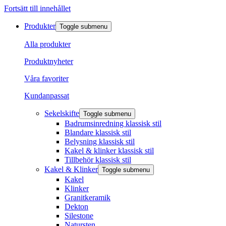
Fortsätt till innehållet
Produkter
Toggle submenu
Alla produkter
Produktnyheter
Våra favoriter
Kundanpassat
Sekelskifte
Toggle submenu
Badrumsinredning klassisk stil
Blandare klassisk stil
Belysning klassisk stil
Kakel & klinker klassisk stil
Tillbehör klassisk stil
Kakel & Klinker
Toggle submenu
Kakel
Klinker
Granitkeramik
Dekton
Silestone
Natursten