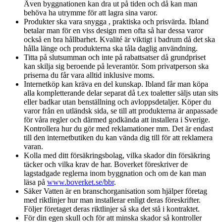
Även byggnationen kan dra ut på tiden och då kan man
behöva ha utrymme för att lagra sina varor.
Produkter ska vara snygga , praktiska och prisvärda. Ibland
betalar man för en viss design men ofta så har dessa varor
också en bra hållbarhet. Kvalité är viktigt i badrum då det ska
hålla länge och produkterna ska tåla daglig användning.
Titta på slutsumman och inte på rabattsatser då grundpriset
kan skilja sig beroende på leverantör. Som privatperson ska
priserna du får vara alltid inklusive moms.
Internetköp kan kräva en del kunskap. Ibland får man köpa
alla kompletterande delar separat då t.ex toaletter säljs utan sits
eller badkar utan benställning och avloppsdetaljer. Köper du
varor från en utländsk sida, se till att produkterna är anpassade
för våra regler och därmed godkända att installera i Sverige.
Kontrollera hur du gör med reklamationer mm. Det är endast
till den internetbutiken du kan vända dig till för att reklamera
varan.
Kolla med ditt försäkringsbolag, vilka skador din försäkring
täcker och vilka krav de har. Boverket föreskriver de
lagstadgade reglerna inom byggnation och om de kan man
läsa på
www.boverket.se/bbr
.
Säker Vatten är en branschorganisation som hjälper företag
med riktlinjer hur man installerar enligt deras föreskrifter.
Följer företaget deras riktlinjer så ska det stå i kontraktet.
För din egen skull och för att minska skador så kontroller