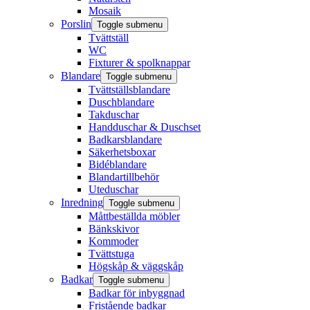
Mosaik
Porslin
Toggle submenu
Tvättställ
WC
Fixturer & spolknappar
Blandare
Toggle submenu
Tvättställsblandare
Duschblandare
Takduschar
Handduschar & Duschset
Badkarsblandare
Säkerhetsboxar
Bidéblandare
Blandartillbehör
Uteduschar
Inredning
Toggle submenu
Måttbeställda möbler
Bänkskivor
Kommoder
Tvättstuga
Högskåp & väggskåp
Badkar
Toggle submenu
Badkar för inbyggnad
Fristående badkar