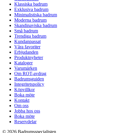
Klassiska badrum
Exklusiva badrum
Minimalistiska badrum
Moderna badrum
Skandinaviska badrum
Små badrum
Trendiga badrum
Kundanpassat
Våra favoriter
Erbjudanden
Produktnyheter
Kataloger
Varumärken
Om ROT-avdrag
Badrumsguiden
Integritetspolicy
Köpvillkor
Boka möte
Kontakt
Om oss
Jobba hos oss
Boka möte
Reservdelar
© 2026 Badrumsspecialisten