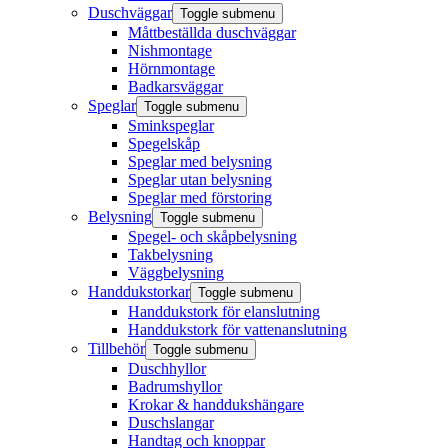
Duschväggar
Toggle submenu
Måttbeställda duschväggar
Nishmontage
Hörnmontage
Badkarsväggar
Speglar
Toggle submenu
Sminkspeglar
Spegelskåp
Speglar med belysning
Speglar utan belysning
Speglar med förstoring
Belysning
Toggle submenu
Spegel- och skåpbelysning
Takbelysning
Väggbelysning
Handdukstorkar
Toggle submenu
Handdukstork för elanslutning
Handdukstork för vattenanslutning
Tillbehör
Toggle submenu
Duschhyllor
Badrumshyllor
Krokar & handdukshängare
Duschslangar
Handtag och knoppar