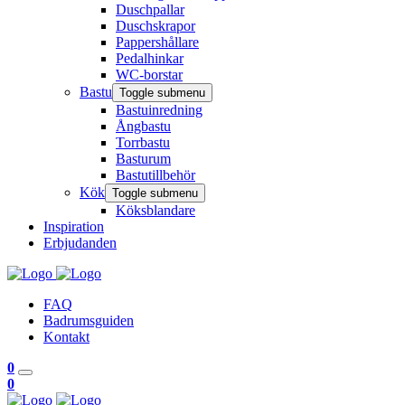
Duschpallar
Duschskrapor
Pappershållare
Pedalhinkar
WC-borstar
Bastu
Toggle submenu
Bastuinredning
Ångbastu
Torrbastu
Basturum
Bastutillbehör
Kök
Toggle submenu
Köksblandare
Inspiration
Erbjudanden
FAQ
Badrumsguiden
Kontakt
0
0