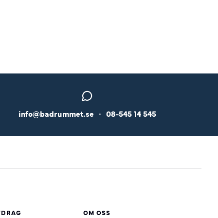
info@badrummet.se
•
08-545 14 545
VDRAG
OM OSS