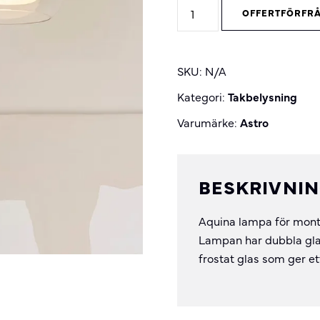
Aquina
OFFERTFÖRFR
taklampa
240
quantity
SKU:
N/A
Kategori:
Takbelysning
Varumärke:
Astro
BESKRIVNI
Aquina lampa för monta
Lampan har dubbla glas
frostat glas som ger et