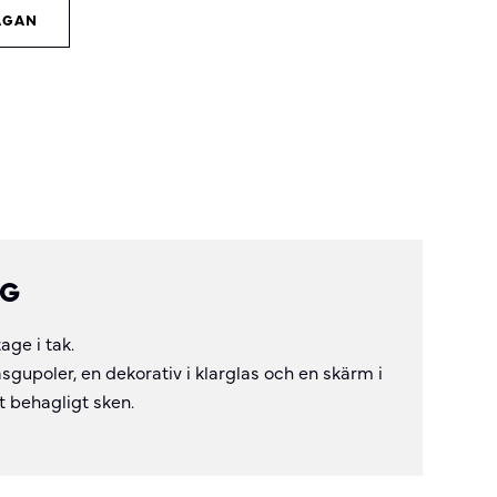
ÅGAN
NG
ge i tak.
gupoler, en dekorativ i klarglas och en skärm i
t behagligt sken.