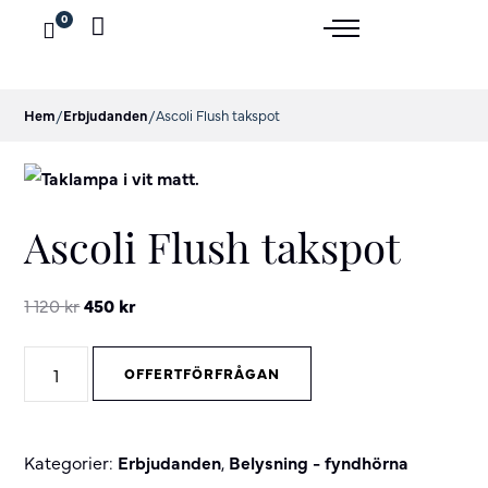
0
Hem
/
Erbjudanden
/
Ascoli Flush takspot
Ascoli Flush takspot
Original
Current
1 120
kr
450
kr
price
price
Ascoli
was:
is:
OFFERTFÖRFRÅGAN
Flush
1
450 kr.
takspot
120 kr.
quantity
Kategorier:
Erbjudanden
,
Belysning - fyndhörna