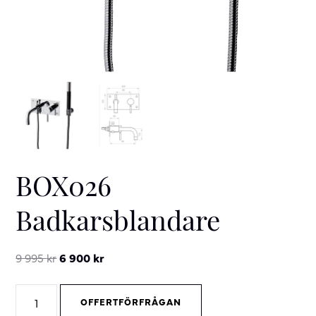
BOX026
Badkarsblandare
Original
Current
9 995
kr
6 900
kr
price
price
BOX026
was:
is:
OFFERTFÖRFRÅGAN
Badkarsblandare
9
6