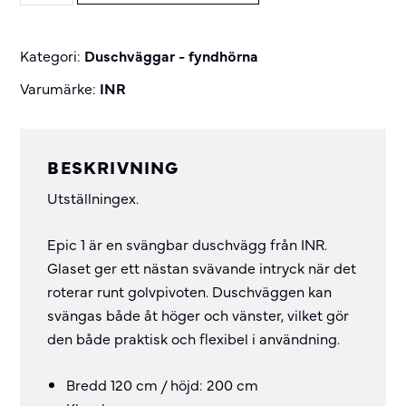
duschvägg
490 kr.
343 kr.
svängbar
Kategori:
Duschväggar - fyndhörna
quantity
Varumärke:
INR
BESKRIVNING
Utställningex.
Epic 1 är en svängbar duschvägg från INR.
Glaset ger ett nästan svävande intryck när det
roterar runt golvpivoten. Duschväggen kan
svängas både åt höger och vänster, vilket gör
den både praktisk och flexibel i användning.
Bredd 120 cm / höjd: 200 cm