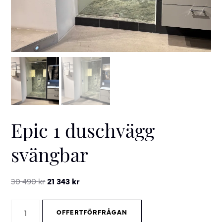
Epic 1 duschvägg
svängbar
Original
Current
30 490
kr
21 343
kr
price
price
Epic
was:
is:
OFFERTFÖRFRÅGAN
1
30
21