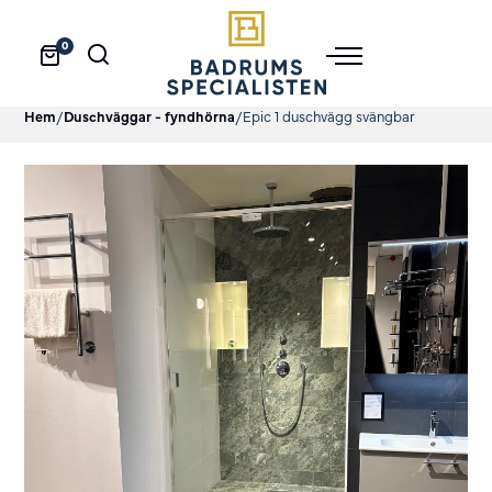
0
Hem
/
Duschväggar - fyndhörna
/
Epic 1 duschvägg svängbar