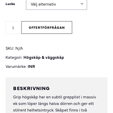
Lucka
Grip
OFFERTFÖRFRÅGAN
högskåp
quantity
SKU:
N/A
Kategori:
Högskåp & väggskåp
Varumärke:
INR
BESKRIVNING
Grip högskåp har en subtil grepplist i massiv
ek som löper längs halva dörren och ger ett
stilrent helhetsintryck. Skåpet finns i två