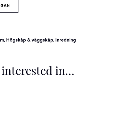
ÅGAN
um
,
Högskåp & väggskåp
,
Inredning
interested in…