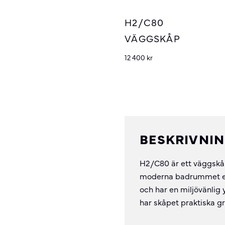
H2/C80
VÄGGSKÅP
12 400
kr
BESKRIVNI
H2/C80 är ett väggskåp
moderna badrummet eller
och har en miljövänlig 
har skåpet praktiska g