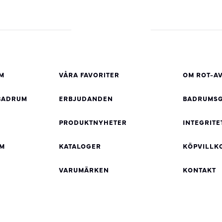
M
VÅRA FAVORITER
OM ROT-A
BADRUM
ERBJUDANDEN
BADRUMSG
PRODUKTNYHETER
INTEGRITE
UM
KATALOGER
KÖPVILLK
VARUMÄRKEN
KONTAKT