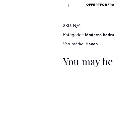
H2/C80
OFFERTFÖRFR
Väggskåp
quantity
SKU:
N/A
Kategorier:
Moderna badr
Varumärke:
Haven
You may be 