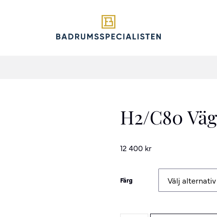
H2/C80 Väg
12 400
kr
Färg