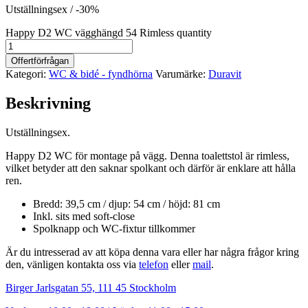
Utställningsex / -30%
Happy D2 WC vägghängd 54 Rimless quantity
Offertförfrågan
Kategori:
WC & bidé - fyndhörna
Varumärke:
Duravit
Beskrivning
Utställningsex.
Happy D2 WC för montage på vägg. Denna toalettstol är rimless,
vilket betyder att den saknar spolkant och därför är enklare att hålla
ren.
Bredd: 39,5 cm / djup: 54 cm / höjd: 81 cm
Inkl. sits med soft-close
Spolknapp och WC-fixtur tillkommer
Är du intresserad av att köpa denna vara eller har några frågor kring
den, vänligen kontakta oss via
telefon
eller
mail
.
Birger Jarlsgatan 55, 111 45 Stockholm