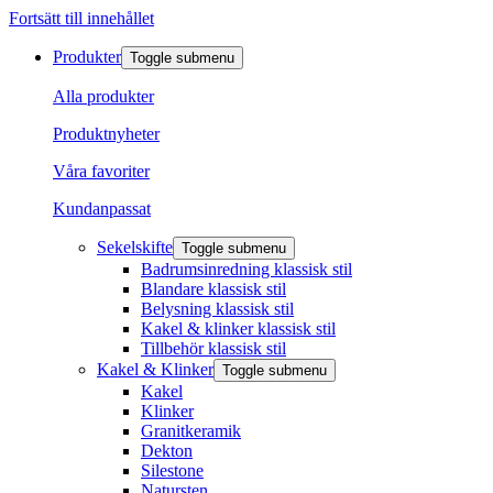
Fortsätt till innehållet
Produkter
Toggle submenu
Alla produkter
Produktnyheter
Våra favoriter
Kundanpassat
Sekelskifte
Toggle submenu
Badrumsinredning klassisk stil
Blandare klassisk stil
Belysning klassisk stil
Kakel & klinker klassisk stil
Tillbehör klassisk stil
Kakel & Klinker
Toggle submenu
Kakel
Klinker
Granitkeramik
Dekton
Silestone
Natursten