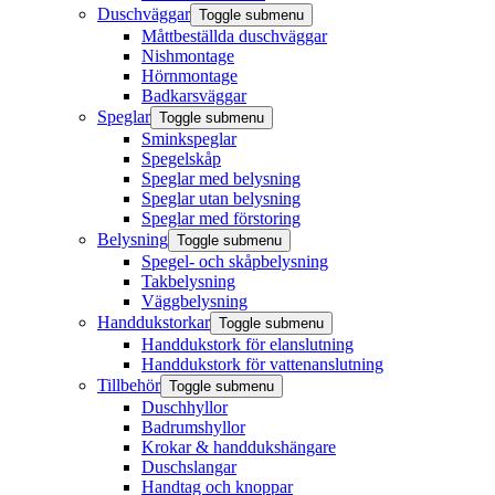
Duschväggar
Toggle submenu
Måttbeställda duschväggar
Nishmontage
Hörnmontage
Badkarsväggar
Speglar
Toggle submenu
Sminkspeglar
Spegelskåp
Speglar med belysning
Speglar utan belysning
Speglar med förstoring
Belysning
Toggle submenu
Spegel- och skåpbelysning
Takbelysning
Väggbelysning
Handdukstorkar
Toggle submenu
Handdukstork för elanslutning
Handdukstork för vattenanslutning
Tillbehör
Toggle submenu
Duschhyllor
Badrumshyllor
Krokar & handdukshängare
Duschslangar
Handtag och knoppar