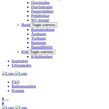
Duschpallar
Duschskrapor
Pappershållare
Pedalhinkar
WC-borstar
Bastu
Toggle submenu
Bastuinredning
Ångbastu
Torrbastu
Basturum
Bastutillbehör
Kök
Toggle submenu
Köksblandare
Inspiration
Erbjudanden
FAQ
Badrumsguiden
Kontakt
0
0