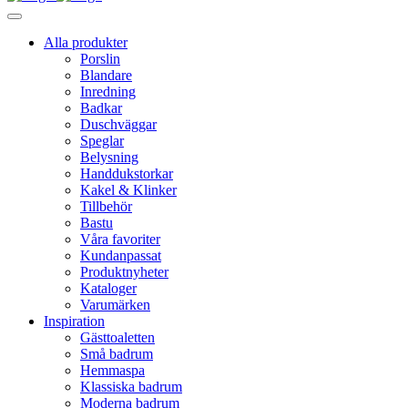
Alla produkter
Porslin
Blandare
Inredning
Badkar
Duschväggar
Speglar
Belysning
Handdukstorkar
Kakel & Klinker
Tillbehör
Bastu
Våra favoriter
Kundanpassat
Produktnyheter
Kataloger
Varumärken
Inspiration
Gästtoaletten
Små badrum
Hemmaspa
Klassiska badrum
Moderna badrum