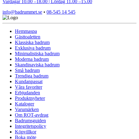
Vardagar 10.00 –18.00 | Lördag 11.00 –15.00
info@badrummet.se
•
08-545 14 545
Hemmaspa
Gästtoaletten
Klassiska badrum
Exklusiva badrum
Minimalistiska badrum
Moderna badrum
Skandinaviska badrum
Små badrum
Trendiga badrum
Kundanpassat
Våra favoriter
Erbjudanden
Produktnyheter
Kataloger
Varumärken
Om ROT-avdrag
Badrumsguiden
Integritetspolicy
Köpvillkor
Boka möte