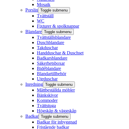
Mosaik
Porslin
Toggle submenu
Tvättställ
WC
Fixturer & spolknappar
Blandare
Toggle submenu
Tvättställsblandare
Duschblandare
Takduschar
Handduschar & Duschset
Badkarsblandare
Säkerhetsboxar
Bidéblandare
Blandartillbehör
Uteduschar
Inredning
Toggle submenu
Måttbeställda möbler
Bänkskivor
Kommoder
Tvättstuga
Högskåp & väggskåp
Badkar
Toggle submenu
Badkar för inbyggnad
Fristående badkar