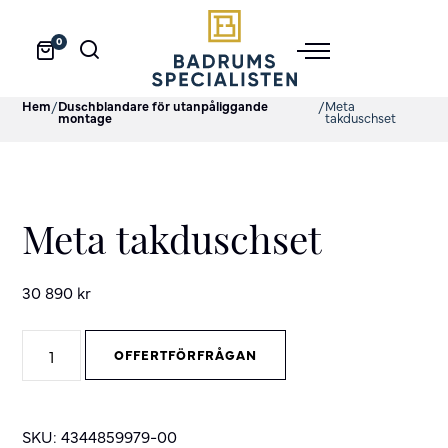
0
Hem
/
Duschblandare för utanpåliggande
/
Meta
montage
takduschset
Meta takduschset
30 890
kr
Meta
OFFERTFÖRFRÅGAN
takduschset
quantity
SKU:
4344859979-00