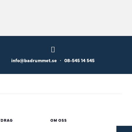
info@badrummet.se
•
08-545 14 545
VDRAG
OM OSS