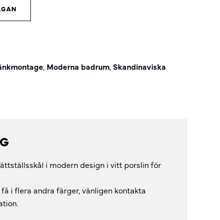
ÅGAN
 bänkmontage
,
Moderna badrum
,
Skandinaviska
NG
ttställsskål i modern design i vitt porslin för
få i flera andra färger, vänligen kontakta
ation.