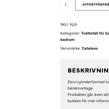
Zero
OFFERTFÖRFR
tvättställsskål
rund
quantity
SKU:
N/A
Kategorier:
Tvättställ för
badrum
Varumärke:
Catalano
BESKRIVNI
Zero cylinderformad tvä
bänkmontage.
Produkten går även att 
butiken för mer inform