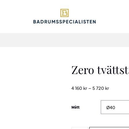
Zero tvätts
4 160
kr
–
5 720
kr
Mått