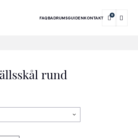
0
FAQ
BADRUMSGUIDEN
KONTAKT
tällsskål rund