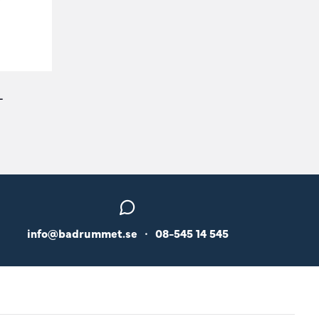
L
info@badrummet.se
•
08-545 14 545