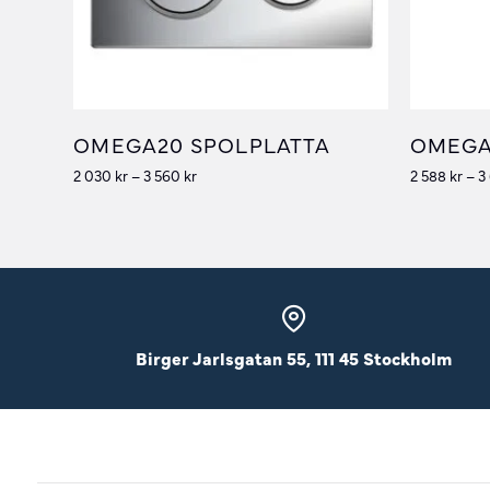
OMEGA20 SPOLPLATTA
OMEGA
2 030
kr
–
3 560
kr
2 588
kr
–
3
Birger Jarlsgatan 55, 111 45 Stockholm