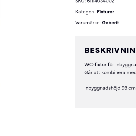
SKU:
61114034002
quantity
Kategori:
Fixturer
Varumärke:
Geberit
BESKRIVNI
WC-fixtur för inbyggna
Går att kombinera med
Inbyggnadshöjd 98 cm 