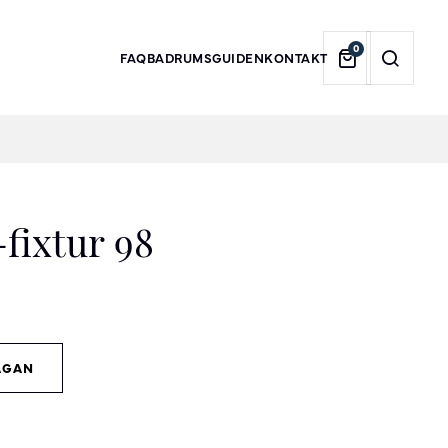
0
FAQ
BADRUMSGUIDEN
KONTAKT
ixtur 98
ÅGAN