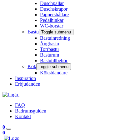
Duschpallar
Duschskrapor
Pappershållare
Pedalhinkar
WC-borstar
Bastu
Toggle submenu
Bastuinredning
Ångbastu
Torrbastu
Basturum
Bastutillbehör
Kök
Toggle submenu
Köksblandare
Inspiration
Erbjudanden
FAQ
Badrumsguiden
Kontakt
0
0