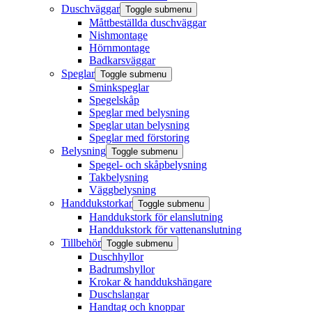
Duschväggar
Toggle submenu
Måttbeställda duschväggar
Nishmontage
Hörnmontage
Badkarsväggar
Speglar
Toggle submenu
Sminkspeglar
Spegelskåp
Speglar med belysning
Speglar utan belysning
Speglar med förstoring
Belysning
Toggle submenu
Spegel- och skåpbelysning
Takbelysning
Väggbelysning
Handdukstorkar
Toggle submenu
Handdukstork för elanslutning
Handdukstork för vattenanslutning
Tillbehör
Toggle submenu
Duschhyllor
Badrumshyllor
Krokar & handdukshängare
Duschslangar
Handtag och knoppar