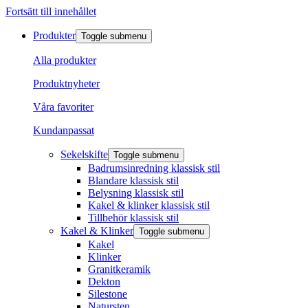
Fortsätt till innehållet
Produkter
Toggle submenu
Alla produkter
Produktnyheter
Våra favoriter
Kundanpassat
Sekelskifte
Toggle submenu
Badrumsinredning klassisk stil
Blandare klassisk stil
Belysning klassisk stil
Kakel & klinker klassisk stil
Tillbehör klassisk stil
Kakel & Klinker
Toggle submenu
Kakel
Klinker
Granitkeramik
Dekton
Silestone
Natursten