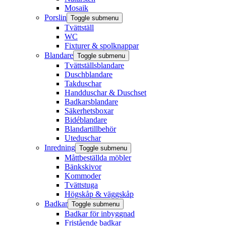
Mosaik
Porslin
Toggle submenu
Tvättställ
WC
Fixturer & spolknappar
Blandare
Toggle submenu
Tvättställsblandare
Duschblandare
Takduschar
Handduschar & Duschset
Badkarsblandare
Säkerhetsboxar
Bidéblandare
Blandartillbehör
Uteduschar
Inredning
Toggle submenu
Måttbeställda möbler
Bänkskivor
Kommoder
Tvättstuga
Högskåp & väggskåp
Badkar
Toggle submenu
Badkar för inbyggnad
Fristående badkar