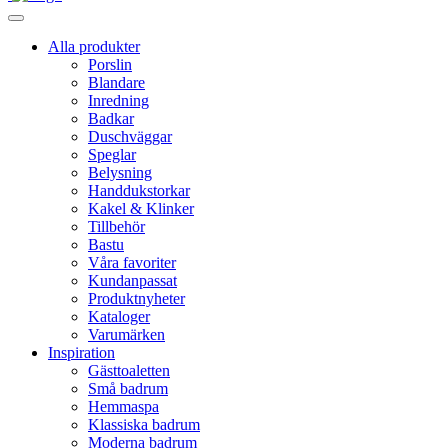
Alla produkter
Porslin
Blandare
Inredning
Badkar
Duschväggar
Speglar
Belysning
Handdukstorkar
Kakel & Klinker
Tillbehör
Bastu
Våra favoriter
Kundanpassat
Produktnyheter
Kataloger
Varumärken
Inspiration
Gästtoaletten
Små badrum
Hemmaspa
Klassiska badrum
Moderna badrum