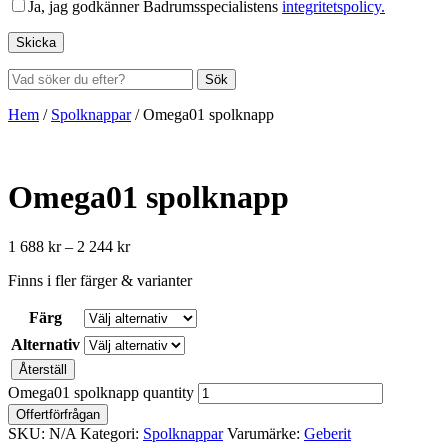
Ja, jag godkänner Badrumsspecialistens
integritetspolicy.
Sök
Hem
/
Spolknappar
/
Omega01 spolknapp
Omega01 spolknapp
1 688
kr
–
2 244
kr
Finns i fler färger & varianter
Färg
Alternativ
Återställ
Omega01 spolknapp quantity
Offertförfrågan
SKU:
N/A
Kategori:
Spolknappar
Varumärke:
Geberit