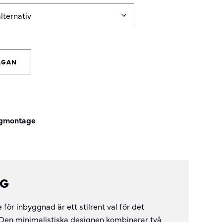
ÅGAN
ggmontage
NG
 för inbyggnad är ett stilrent val för det
en minimalistiska designen kombinerar två