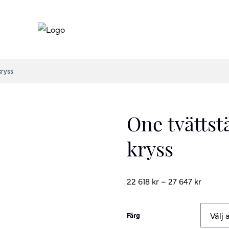
kryss
One tvättst
kryss
22 618
kr
–
27 647
kr
Färg