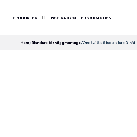
PRODUKTER
INSPIRATION
ERBJUDANDEN
Toggle submenu
Hem
/
Blandare för väggmontage
/
One tvättställsblandare 3-hål 