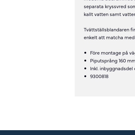
separata kryssvred som
kallt vatten samt vatte
Tvättställsblandaren fin
enkelt att matcha med
Före montage på v
Piputsprång 160 m
Inkl. inbyggnadsdel
9300818