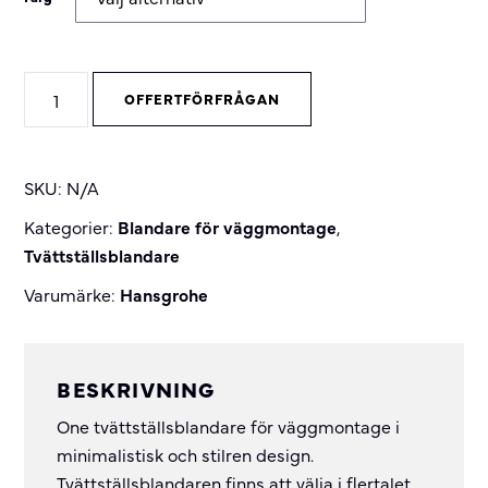
One
OFFERTFÖRFRÅGAN
Tvättställsblandare
vägg
quantity
SKU:
N/A
Kategorier:
Blandare för väggmontage
,
Tvättställsblandare
Varumärke:
Hansgrohe
BESKRIVNING
One tvättställsblandare för väggmontage i
minimalistisk och stilren design.
Tvättställsblandaren finns att välja i flertalet