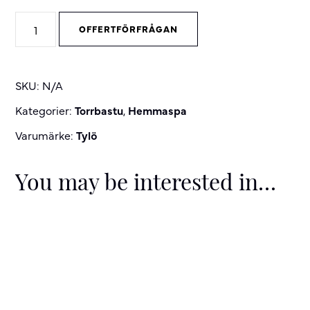
Sense
OFFERTFÖRFRÅGAN
Sport
bastuaggregat
quantity
SKU:
N/A
Kategorier:
Torrbastu
,
Hemmaspa
Varumärke:
Tylö
You may be interested in…