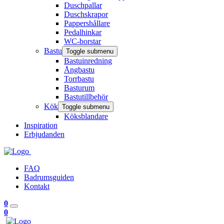
Duschpallar
Duschskrapor
Pappershållare
Pedalhinkar
WC-borstar
Bastu
Toggle submenu
Bastuinredning
Ångbastu
Torrbastu
Basturum
Bastutillbehör
Kök
Toggle submenu
Köksblandare
Inspiration
Erbjudanden
FAQ
Badrumsguiden
Kontakt
0
0