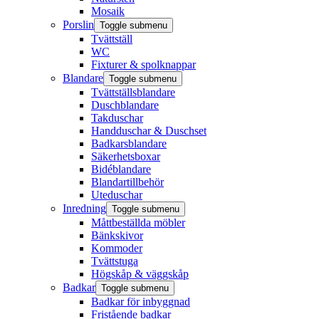
Mosaik
Porslin
Toggle submenu
Tvättställ
WC
Fixturer & spolknappar
Blandare
Toggle submenu
Tvättställsblandare
Duschblandare
Takduschar
Handduschar & Duschset
Badkarsblandare
Säkerhetsboxar
Bidéblandare
Blandartillbehör
Uteduschar
Inredning
Toggle submenu
Måttbeställda möbler
Bänkskivor
Kommoder
Tvättstuga
Högskåp & väggskåp
Badkar
Toggle submenu
Badkar för inbyggnad
Fristående badkar