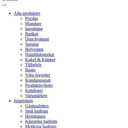
Alla produkter
Porslin
Blandare
Inredning
Badkar
Duschväggar
Speglar
Belysning
Handdukstorkar
Kakel & Klinker
Tillbehör
Bastu
Våra favoriter
Kundanpassat
Produktnyheter
Kataloger
Varumärken
Inspiration
Gästtoaletten
Små badrum
Hemmaspa
Klassiska badrum
Moderna badrum