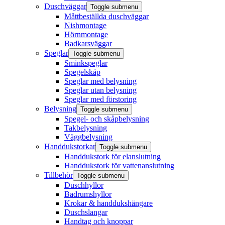
Duschväggar
Toggle submenu
Måttbeställda duschväggar
Nishmontage
Hörnmontage
Badkarsväggar
Speglar
Toggle submenu
Sminkspeglar
Spegelskåp
Speglar med belysning
Speglar utan belysning
Speglar med förstoring
Belysning
Toggle submenu
Spegel- och skåpbelysning
Takbelysning
Väggbelysning
Handdukstorkar
Toggle submenu
Handdukstork för elanslutning
Handdukstork för vattenanslutning
Tillbehör
Toggle submenu
Duschhyllor
Badrumshyllor
Krokar & handdukshängare
Duschslangar
Handtag och knoppar