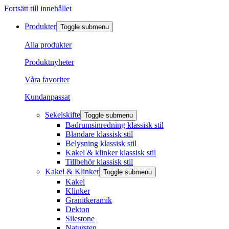
Fortsätt till innehållet
Produkter
Toggle submenu
Alla produkter
Produktnyheter
Våra favoriter
Kundanpassat
Sekelskifte
Toggle submenu
Badrumsinredning klassisk stil
Blandare klassisk stil
Belysning klassisk stil
Kakel & klinker klassisk stil
Tillbehör klassisk stil
Kakel & Klinker
Toggle submenu
Kakel
Klinker
Granitkeramik
Dekton
Silestone
Natursten