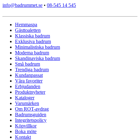
info@badrummet.se
•
08-545 14 545
Hemmaspa
Gästtoaletten
Klassiska badrum
Exklusiva badrum
Minimalistiska badrum
Moderna badrum
Skandinaviska badrum
Små badrum
Trendiga badrum
Kundanpassat
Våra favoriter
Erbjudanden
Produktnyheter
Kataloger
Varumärken
Om ROT-avdrag
Badrumsguiden
Integritetspolicy
Köpvillkor
Boka möte
Kontakt