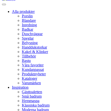
Alla produkter
Porslin
Blandare
Inredning
Badkar
Duschväggar
Speglar
Belysning
Handdukstorkar
Kakel & Klinker
Tillbehör
Bastu
Våra favoriter
Kundanpassat
Produktnyheter
Kataloger
Varumärken
Inspiration
Gästtoaletten
Små badrum
Hemmaspa
Klassiska badrum
Moderna badrum