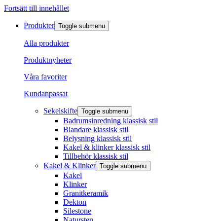
Fortsätt till innehållet
Produkter
Toggle submenu
Alla produkter
Produktnyheter
Våra favoriter
Kundanpassat
Sekelskifte
Toggle submenu
Badrumsinredning klassisk stil
Blandare klassisk stil
Belysning klassisk stil
Kakel & klinker klassisk stil
Tillbehör klassisk stil
Kakel & Klinker
Toggle submenu
Kakel
Klinker
Granitkeramik
Dekton
Silestone
Natursten