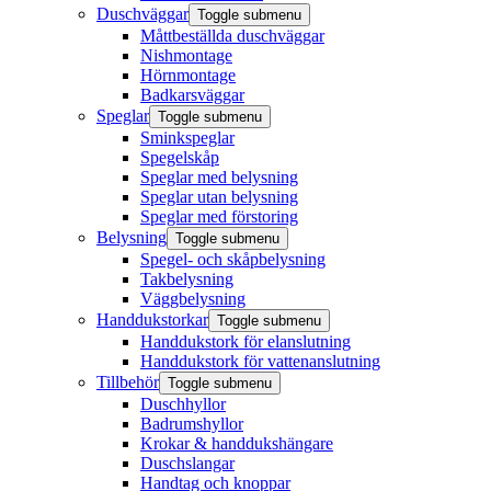
Duschväggar
Toggle submenu
Måttbeställda duschväggar
Nishmontage
Hörnmontage
Badkarsväggar
Speglar
Toggle submenu
Sminkspeglar
Spegelskåp
Speglar med belysning
Speglar utan belysning
Speglar med förstoring
Belysning
Toggle submenu
Spegel- och skåpbelysning
Takbelysning
Väggbelysning
Handdukstorkar
Toggle submenu
Handdukstork för elanslutning
Handdukstork för vattenanslutning
Tillbehör
Toggle submenu
Duschhyllor
Badrumshyllor
Krokar & handdukshängare
Duschslangar
Handtag och knoppar