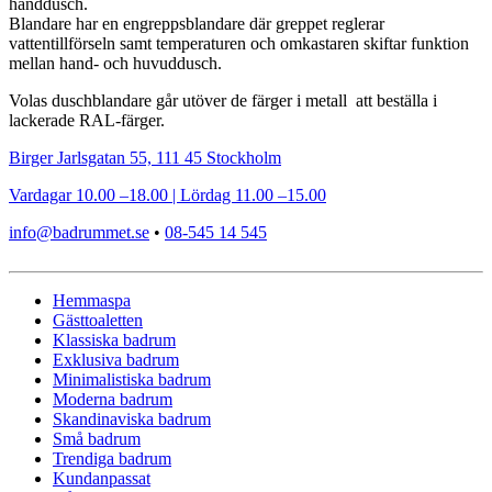
handdusch.
Blandare har en engreppsblandare där greppet reglerar
vattentillförseln samt temperaturen och omkastaren skiftar funktion
mellan hand- och huvuddusch.
Volas duschblandare går utöver de färger i metall att beställa i
lackerade RAL-färger.
Birger Jarlsgatan 55, 111 45 Stockholm
Vardagar 10.00 –18.00 | Lördag 11.00 –15.00
info@badrummet.se
•
08-545 14 545
Hemmaspa
Gästtoaletten
Klassiska badrum
Exklusiva badrum
Minimalistiska badrum
Moderna badrum
Skandinaviska badrum
Små badrum
Trendiga badrum
Kundanpassat