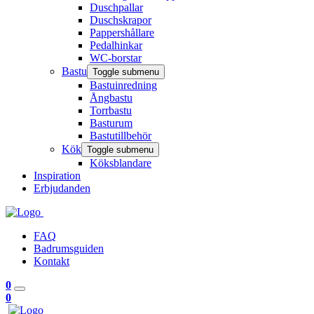
Duschpallar
Duschskrapor
Pappershållare
Pedalhinkar
WC-borstar
Bastu
Toggle submenu
Bastuinredning
Ångbastu
Torrbastu
Basturum
Bastutillbehör
Kök
Toggle submenu
Köksblandare
Inspiration
Erbjudanden
FAQ
Badrumsguiden
Kontakt
0
0