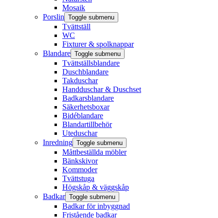
Mosaik
Porslin
Toggle submenu
Tvättställ
WC
Fixturer & spolknappar
Blandare
Toggle submenu
Tvättställsblandare
Duschblandare
Takduschar
Handduschar & Duschset
Badkarsblandare
Säkerhetsboxar
Bidéblandare
Blandartillbehör
Uteduschar
Inredning
Toggle submenu
Måttbeställda möbler
Bänkskivor
Kommoder
Tvättstuga
Högskåp & väggskåp
Badkar
Toggle submenu
Badkar för inbyggnad
Fristående badkar