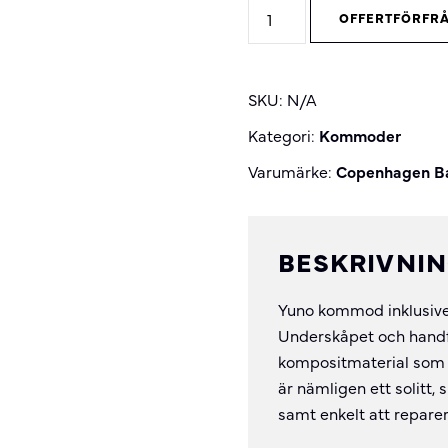
Yuno
OFFERTFÖRFR
kommod
quantity
SKU:
N/A
Kategori:
Kommoder
Varumärke:
Copenhagen B
BESKRIVNI
Yuno kommod inklusive 
Underskåpet och handfate
kompositmaterial som 
är nämligen ett solitt, 
samt enkelt att repare