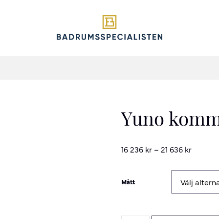
Yuno kom
16 236
kr
–
21 636
kr
Mått