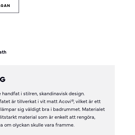
ÅGAN
ath
NG
handfat i stilren, skandinavisk design.
t är tillverkat i vit matt Acovi®, vilket är ett
lämpar sig väldigt bra i badrummet. Materialet
slitstarkt material som är enkelt att rengöra,
ra om olyckan skulle vara framme.