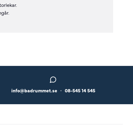
torlekar.
ngår.
info@badrummet.se
•
08-545 14 545