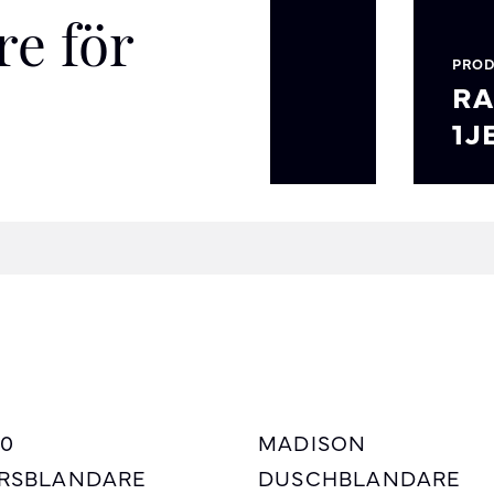
e för
PRO
RA
1J
20
MADISON
RSBLANDARE
DUSCHBLANDARE