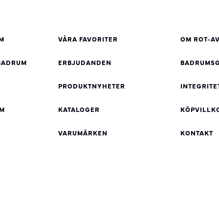
M
VÅRA FAVORITER
OM ROT-A
BADRUM
ERBJUDANDEN
BADRUMSG
PRODUKTNYHETER
INTEGRITE
UM
KATALOGER
KÖPVILLK
VARUMÄRKEN
KONTAKT