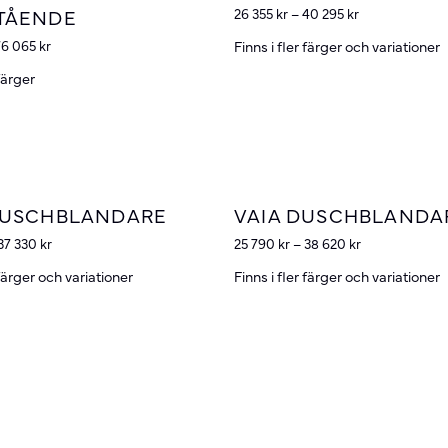
TÅENDE
26 355
kr
–
40 295
kr
Finns i fler färger och variationer
76 065
kr
 färger
DUSCHBLANDARE
VAIA DUSCHBLANDA
37 330
kr
25 790
kr
–
38 620
kr
 färger och variationer
Finns i fler färger och variationer