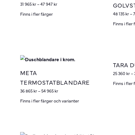
GOLVS
31 965
kr
–
47 947
kr
Finns i fler färger
48 135
kr
–
Finns i fler
TARA 
META
25 360
kr
–
TERMOSTATBLANDARE
Finns i fler
36 865
kr
–
54 965
kr
Finns i fler färger och varianter