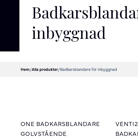
Badkarsblandar
inbyggnad
Hem
/
Alla produkter
/
Badkarsblandare för inbyggnad
ONE BADKARSBLANDARE
VENTI
GOLVSTÅENDE
BADKA