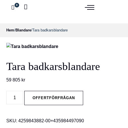
0
Hem
/
Blandare
/
Tara badkarsblandare
Tara badkarsblandare
59 805
kr
Tara
OFFERTFÖRFRÅGAN
badkarsblandare
quantity
SKU:
4259843882-00+435984497090