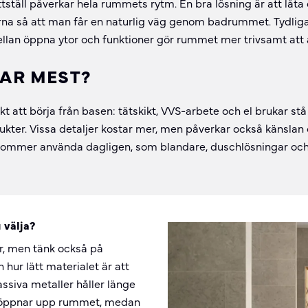
ttställ påverkar hela rummets rytm. En bra lösning är att lå
na så att man får en naturlig väg genom badrummet. Tydliga
ellan öppna ytor och funktioner gör rummet mer trivsamt att
TAR MEST?
t att börja från basen: tätskikt, VVS-arbete och el brukar stå
ukter. Vissa detaljer kostar mer, men påverkar också känslan o
u kommer använda dagligen, som blandare, duschlösningar och
 välja?
r, men tänk också på
hur lätt materialet är att
massiva metaller håller länge
r öppnar upp rummet, medan