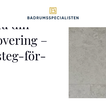
du din
vering –
steg-för-